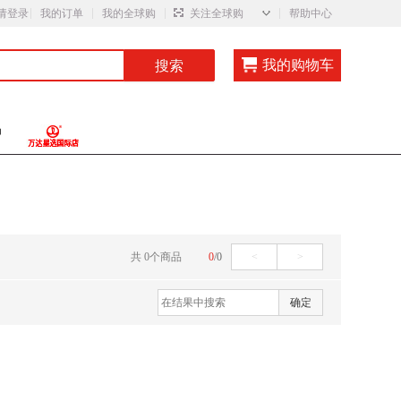
◇
请登录
我的订单
我的全球购
关注全球购
帮助中心
我的购物车
搜索
共
0
个
商品
0
/
0
<
>
确定