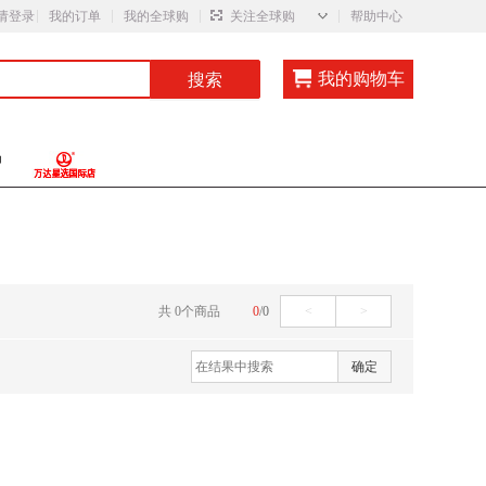
◇
请登录
我的订单
我的全球购
关注全球购
帮助中心
我的购物车
搜索
共
0
个
商品
0
/
0
<
>
确定