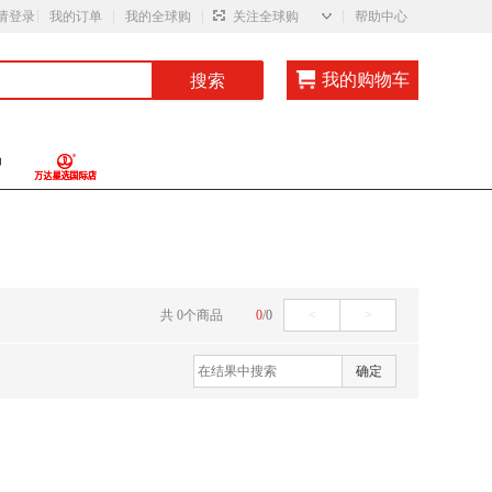
◇
请登录
我的订单
我的全球购
关注全球购
帮助中心
我的购物车
搜索
共
0
个
商品
0
/
0
<
>
确定